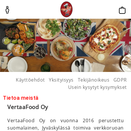
p
Käyttöehdot
Yksityisyys
Tekijänoikeus
GDPR
Usein kysytyt kysymykset
Tietoa meistä
VertaaFood Oy
VertaaFood Oy on vuonna 2016 perustettu
suomalainen, Jyväskylässä toimiva verkkoruoan