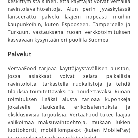
keskittymistä siihen, että käyttäjät voivat vertailla
ravintolavaihtoehtoja. Alun perin Jyväskylässä
lanseerattu palvelu laajeni nopeasti muihin
kaupunkeihin, kuten Espooseen, Tampereelle ja
Turkuun, vastauksena ruoan verkkotoimituksen
kasvavaan kysyntään eri puolilla Suomea.
Palvelut
VertaaFood tarjoaa käyttäjäystävällisen alustan,
jossa asiakkaat voivat selata paikallisia
ravintoloita, tarkastella ruokalistoja ja tehdä
tilauksia toimitettavaksi tai noudettavaksi. Ruoan
toimituksen lisäksi alusta tarjoaa kuponkeja
jokaiselle tilaukselle, erikoisalennuksia ja
eksklusiivisia tarjouksia. VertaaFood tukee laajaa
valikoimaa maksuvaihtoehtoja, mukaan lukien
luottokortit, mobiililompakot (kuten MobilePay)
ja suomalaiset verkkopankkipalvelut.