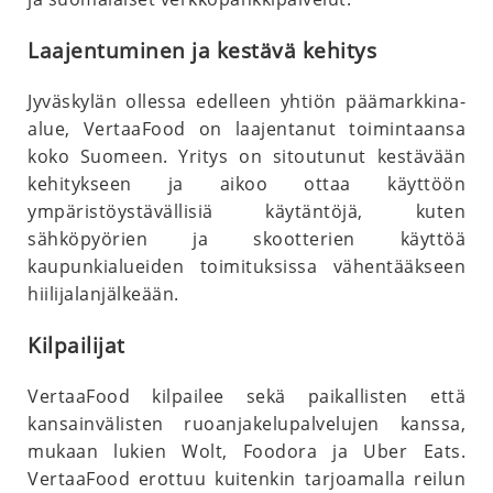
Laajentuminen ja kestävä kehitys
Jyväskylän ollessa edelleen yhtiön päämarkkina-
alue, VertaaFood on laajentanut toimintaansa
koko Suomeen. Yritys on sitoutunut kestävään
kehitykseen ja aikoo ottaa käyttöön
ympäristöystävällisiä käytäntöjä, kuten
sähköpyörien ja skootterien käyttöä
kaupunkialueiden toimituksissa vähentääkseen
hiilijalanjälkeään.
Kilpailijat
VertaaFood kilpailee sekä paikallisten että
kansainvälisten ruoanjakelupalvelujen kanssa,
mukaan lukien Wolt, Foodora ja Uber Eats.
VertaaFood erottuu kuitenkin tarjoamalla reilun