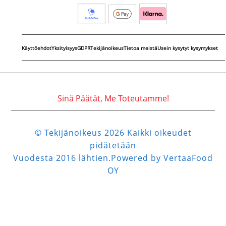
Käyttöehdot
Yksityisyys
GDPR
Tekijänoikeus
Tietoa meistä
Usein kysytyt kysymykset
Sinä Päätät, Me Toteutamme!
© Tekijänoikeus 2026 Kaikki oikeudet
pidätetään
Vuodesta 2016 lähtien.Powered by VertaaFood
OY