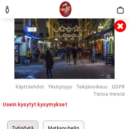
Käyttöehdot
Yksityisyys
Tekijänoikeus
GDPR
Tietoa meistä
Usein kysytyt kysymykset
Työpöytä
Matkapuhelin