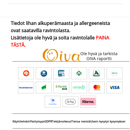
Tiedot lihan alkuperämaasta ja allergeeneista
ovat saatavilla ravintolasta.
Lisätietoja ole hyvä ja soita ravintolalle
PAINA
TÄSTÄ.
Ole hyvä ja tarkista
OIVA raportti
Käyttöehdot
Yksityisyys
GDPR
Tekijänoikeus
Tietoa meistä
Usein kysytyt kysymykset